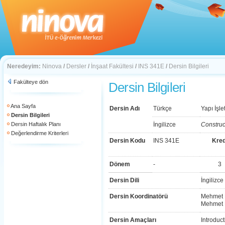
Neredeyim:
Ninova
/
Dersler
/
İnşaat Fakültesi
/
INS 341E
/
Dersin Bilgileri
Fakülteye dön
Dersin Bilgileri
Ana Sayfa
Dersin Adı
Türkçe
Yapı İşl
Dersin Bilgileri
Dersin Haftalık Planı
İngilizce
Construc
Değerlendirme Kriterleri
Dersin Kodu
INS 341E
Kred
Dönem
-
3
Dersin Dili
İngilizce
Dersin Koordinatörü
Mehmet 
Mehmet 
Dersin Amaçları
Introduc