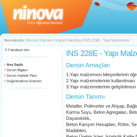
Neredeyim:
Ninova
/
Dersler
/
İnşaat Fakültesi
/
INS 228E - Yapı Malzemesi
Fakülteye dön
INS 228E - Yapı Mal
Dersin Amaçları
Ana Sayfa
Dersin Bilgileri
1.Yapı malzemesi bileşenlerinin öğr
Dersin Haftalık Planı
2.Yapı malzemelerinin kullanılması
Değerlendirme Kriterleri
3.Yapı malzemelerinin geliştirilmesi
Dersin Tanımı
Metaller, Polimerler ve Ahşap, Bağ
Karma Suyu, Beton Agregaları, Beto
Dayanıklılık,
Beton Karışım Hesapları, Rötre, Ser
Maddeleri,
Beton Üretim İşleri, İstatistik Kalit