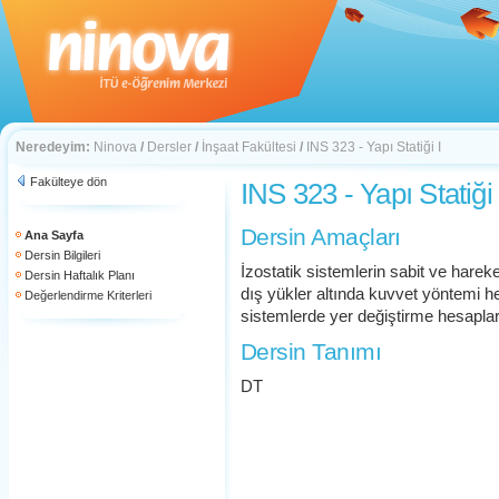
Neredeyim:
Ninova
/
Dersler
/
İnşaat Fakültesi
/
INS 323 - Yapı Statiği I
Fakülteye dön
INS 323 - Yapı Statiği 
Dersin Amaçları
Ana Sayfa
Dersin Bilgileri
İzostatik sistemlerin sabit ve hareke
Dersin Haftalık Planı
dış yükler altında kuvvet yöntemi he
Değerlendirme Kriterleri
sistemlerde yer değiştirme hesapla
Dersin Tanımı
DT