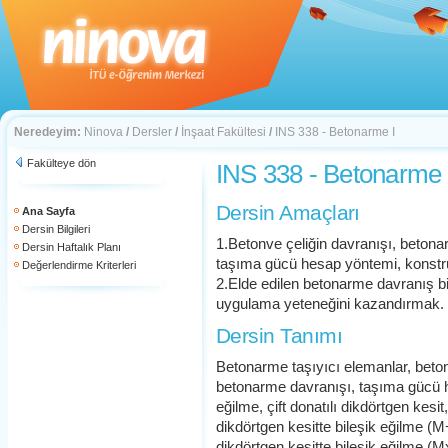
Neredeyim:
Ninova
/
Dersler
/
İnşaat Fakültesi
/
INS 338 - Betonarme I
Fakülteye dön
INS 338 - Betonarme 
Dersin Amaçları
Ana Sayfa
Dersin Bilgileri
1.Betonve çeliğin davranışı, betona
Dersin Haftalık Planı
taşıma gücü hesap yöntemi, konstr
Değerlendirme Kriterleri
2.Elde edilen betonarme davranış bil
uygulama yeteneğini kazandırmak.
Dersin Tanımı
Betonarme taşıyıcı elemanlar, beton
betonarme davranışı, taşıma gücü he
eğilme, çift donatılı dikdörtgen kesit
dikdörtgen kesitte bileşik eğilme (M+
dikdörtgen kesitte bileşik eğilme (