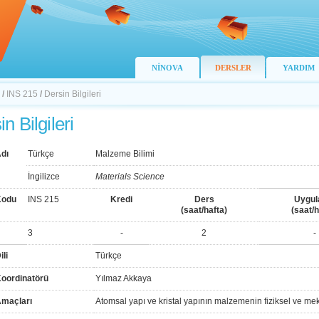
NİNOVA
DERSLER
YARDIM
/
INS 215
/
Dersin Bilgileri
n Bilgileri
dı
Türkçe
Malzeme Bilimi
İngilizce
Materials Science
Kodu
INS 215
Kredi
Ders
Uygu
(saat/hafta)
(saat/h
3
-
2
-
ili
Türkçe
Koordinatörü
Yılmaz Akkaya
Amaçları
Atomsal yapı ve kristal yapının malzemenin fiziksel ve mek