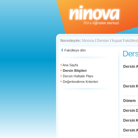
Neredeyim:
Ninova
/
Dersler
/
İnşaat Fakültesi
Fakülteye dön
Dersi
Ana Sayfa
Dersin A
Dersin Bilgileri
Dersin Haftalık Planı
Değerlendirme Kriterleri
Dersin 
Dönem
Dersin D
Dersin 
Dersin 