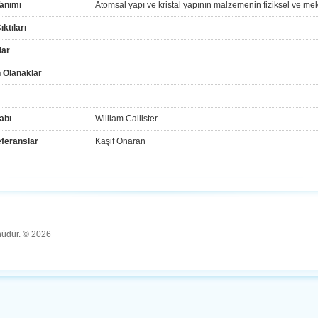
anımı
Atomsal yapı ve kristal yapının malzemenin fiziksel ve mek
ktıları
lar
 Olanaklar
abı
William Callister
feranslar
Kaşif Onaran
ünüdür. © 2026