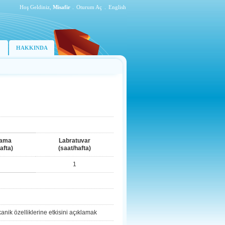
Hoş Geldiniz,
Misafir
.
Oturum Aç
.
English
HAKKINDA
lama
Labratuvar
afta)
(saat/hafta)
1
anik özelliklerine etkisini açıklamak