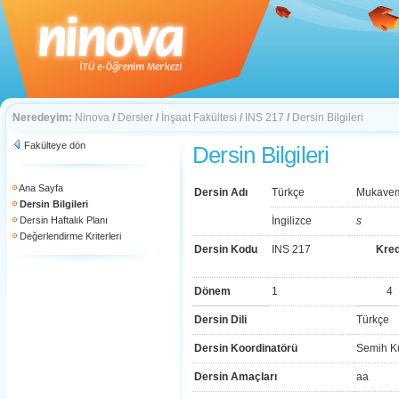
Neredeyim:
Ninova
/
Dersler
/
İnşaat Fakültesi
/
INS 217
/
Dersin Bilgileri
Fakülteye dön
Dersin Bilgileri
Ana Sayfa
Dersin Adı
Türkçe
Mukavem
Dersin Bilgileri
Dersin Haftalık Planı
İngilizce
s
Değerlendirme Kriterleri
Dersin Kodu
INS 217
Kred
Dönem
1
4
Dersin Dili
Türkçe
Dersin Koordinatörü
Semih K
Dersin Amaçları
aa