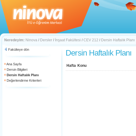
Neredeyim:
Ninova
/
Dersler
/
İnşaat Fakültesi
/
CEV 212
/
Dersin Haftalık Planı
Fakülteye dön
Dersin Haftalık Planı
Ana Sayfa
Hafta
Konu
Dersin Bilgileri
Dersin Haftalık Planı
Değerlendirme Kriterleri