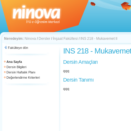
Neredeyim:
Ninova
/
Dersler
/
İnşaat Fakültesi
/
INS 218 - Mukavemet II
Fakülteye dön
INS 218 - Mukavemet 
Dersin Amaçları
Ana Sayfa
Dersin Bilgileri
qqq
Dersin Haftalık Planı
Değerlendirme Kriterleri
Dersin Tanımı
qqq