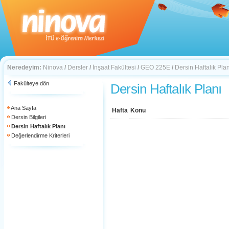
Neredeyim:
Ninova
/
Dersler
/
İnşaat Fakültesi
/
GEO 225E
/
Dersin Haftalık Plan
Fakülteye dön
Dersin Haftalık Planı
Ana Sayfa
Hafta
Konu
Dersin Bilgileri
Dersin Haftalık Planı
Değerlendirme Kriterleri