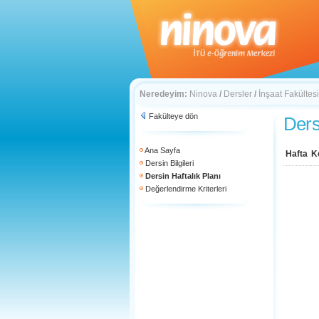
Neredeyim:
Ninova
/
Dersler
/
İnşaat Fakültesi
Fakülteye dön
Ders
Ana Sayfa
Hafta
K
Dersin Bilgileri
Dersin Haftalık Planı
Değerlendirme Kriterleri