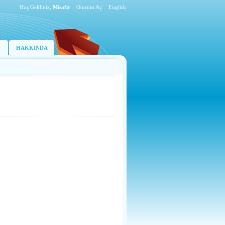
Hoş Geldiniz,
Misafir
.
Oturum Aç
.
English
HAKKINDA