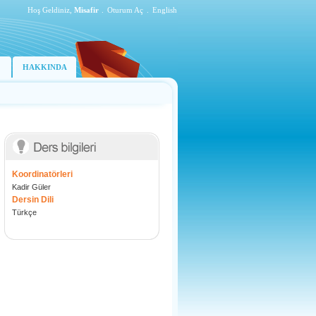
Hoş Geldiniz,
Misafir
.
Oturum Aç
.
English
HAKKINDA
Koordinatörleri
Kadir Güler
Dersin Dili
Türkçe