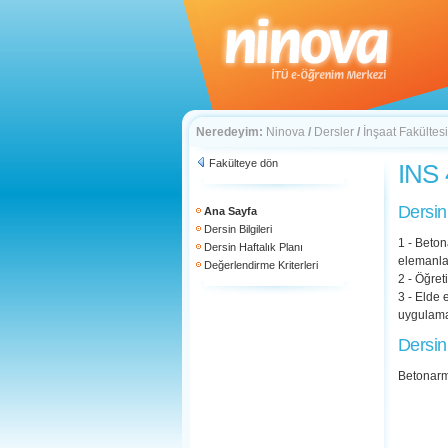
Neredeyim:
Ninova
/
Dersler
/
İnşaat Fakültesi
Fakülteye dön
INS 
Dersin
Ana Sayfa
Dersin Bilgileri
1 - Beton
Dersin Haftalık Planı
elemanlar
Değerlendirme Kriterleri
2 - Öğret
3 - Elde 
uygulama
Dersin
Betonarm