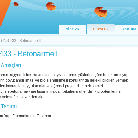
NİNOVA
DERSLER
YARDIM
/
INS 433 - Betonarme II
433 - Betonarme II
 Amaçları
arme taşıyıcı sistem tasarımı, düşey ve deprem yüklerine göre betonarme yapı
ın boyutlandırılması ve projelendirilmesi konularında gerekli bilgileri vermek
ilen kavramları uygulamalar ve öğrenci projeleri ile pekiştirmek
edilen betonarme yapı tasarımına dair bilgileri mühendislik problemlerine
 yeteneğini kazandırmak
 Tanımı
e Yapı Elemanlarının Tasarımı