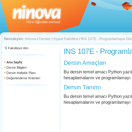
Neredeyim:
Ninova
/
Dersler
/
İnşaat Fakültesi
/
INS 107E - Programlamaya Giri
Fakülteye dön
INS 107E - Programla
Dersin Amaçları
Ana Sayfa
Dersin Bilgileri
Bu dersin temel amacı Python yazıl
Dersin Haftalık Planı
hesaplamalarını ve programlamayı 
Değerlendirme Kriterleri
Dersin Tanımı
Bu dersin temel amacı Python yazıl
hesaplamalarını ve programlamayı 