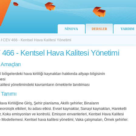
NİNOVA
DERSLER
YARDIM
/
CEV 466 - Kentsel Hava Kalitesi Yönetimi
466 - Kentsel Hava Kalitesi Yönetimi
 Amaçları
l bölgelerdeki hava kirliliği kaynakları hakkında altyapı bilgisinin
mesi
alitesi yönetimindeki kavramların örneklerle tanıtılması
 Tanımı
ava Kirliliğine Giriş, Şehir planlama, Akılllı şehirler, Binaların
orolojik etkileri, Isı adası etkisi. Evsel kaynaklar, Sanayi kaynakları, Hareketli
, Koku emisyonları ve kontrolü. Emisyon envanterleri, Kentsel Hava Kalitesi
 Modellemesi. Kentsel hava kalitesi yönetimi, Vaka çalışmaları, Örnek şehirler.