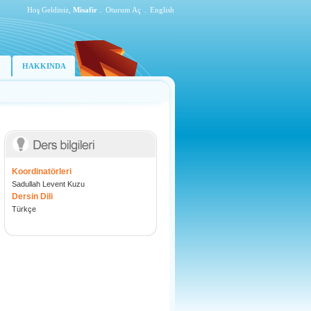
Hoş Geldiniz,
Misafir
.
Oturum Aç
.
English
HAKKINDA
Koordinatörleri
Sadullah Levent Kuzu
Dersin Dili
Türkçe