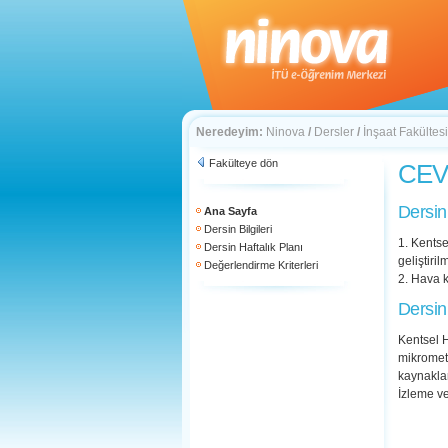
Neredeyim:
Ninova
/
Dersler
/
İnşaat Fakültesi
Fakülteye dön
CEV 
Dersin
Ana Sayfa
Dersin Bilgileri
1. Kentse
Dersin Haftalık Planı
geliştiril
Değerlendirme Kriterleri
2. Hava k
Dersin
Kentsel H
mikromete
kaynaklar
İzleme ve