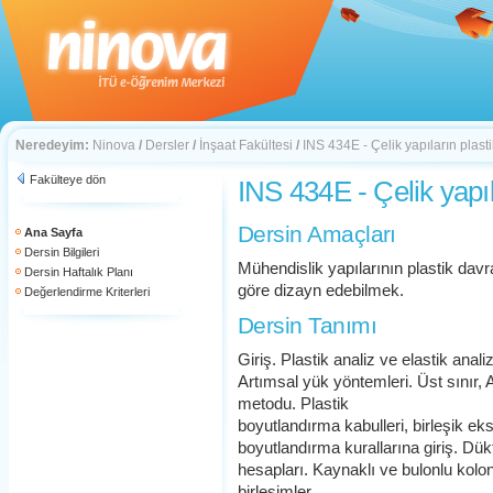
Neredeyim:
Ninova
/
Dersler
/
İnşaat Fakültesi
/
INS 434E - Çelik yapıların plasti
Fakülteye dön
INS 434E - Çelik yapıla
Dersin Amaçları
Ana Sayfa
Dersin Bilgileri
Mühendislik yapılarının plastik davr
Dersin Haftalık Planı
göre dizayn edebilmek.
Değerlendirme Kriterleri
Dersin Tanımı
Giriş. Plastik analiz ve elastik anali
Artımsal yük yöntemleri. Üst sınır, 
metodu. Plastik
boyutlandırma kabulleri, birleşik ek
boyutlandırma kurallarına giriş. Dükt
hesapları. Kaynaklı ve bulonlu kolon 
birleşimler.