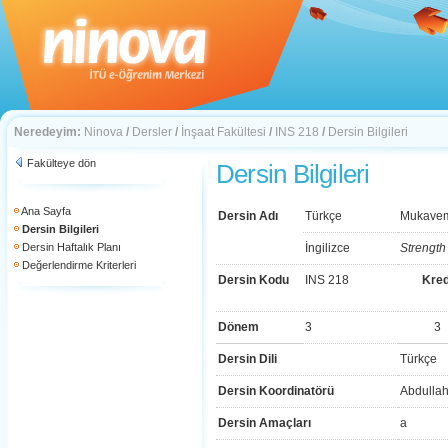
Neredeyim:
Ninova
/
Dersler
/
İnşaat Fakültesi
/
INS 218
/
Dersin Bilgileri
Fakülteye dön
Dersin Bilgileri
Ana Sayfa
Dersin Adı
Türkçe
Mukaveme
Dersin Bilgileri
Dersin Haftalık Planı
İngilizce
Strength 
Değerlendirme Kriterleri
Dersin Kodu
INS 218
Kred
Dönem
3
3
Dersin Dili
Türkçe
Dersin Koordinatörü
Abdullah
Dersin Amaçları
a