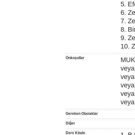
5. Ef
6. Ze
7. Ze
8. Bi
9. Z
10. Z
Önkoşullar
MUK
vey
veya
vey
veya
veya
Gereken Olanaklar
Diğer
Ders Kitabı
1. B