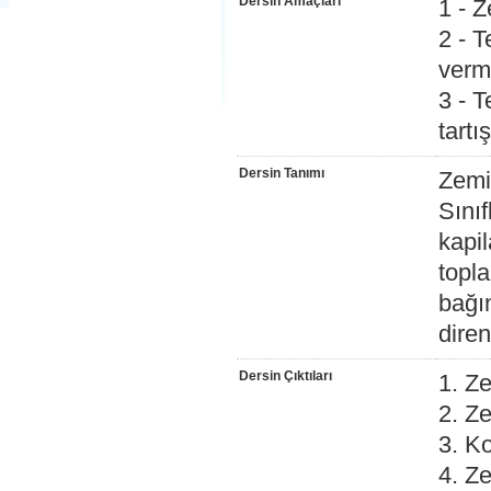
Dersin Amaçları
1 - 
2 - T
verm
3 - 
tart
Dersin Tanımı
Zemin
Sınıf
kapil
topl
bağı
diren
Dersin Çıktıları
1. Ze
2. Ze
3. K
4. Ze