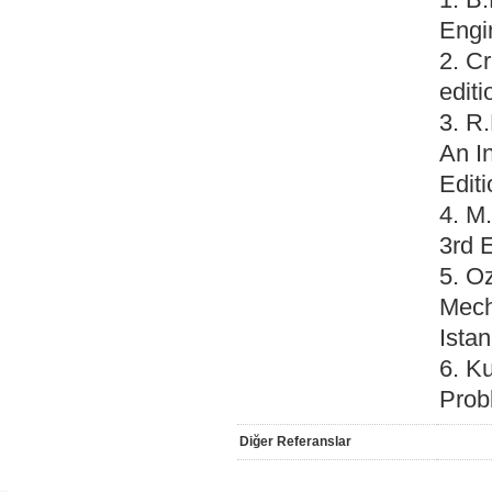
Engi
2. C
editi
3. R
An I
Edit
4. M
3rd 
5. Oz
Mech
Istan
6. K
Prob
Diğer Referanslar