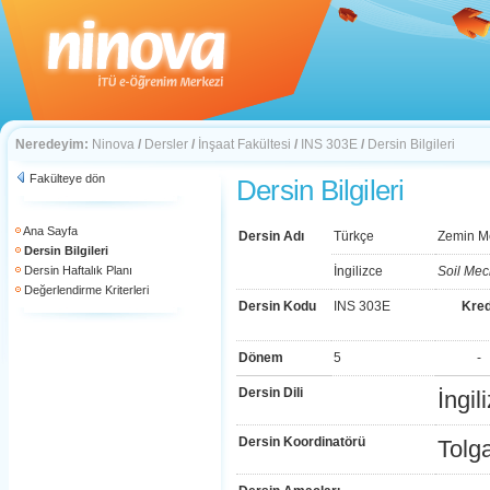
Neredeyim:
Ninova
/
Dersler
/
İnşaat Fakültesi
/
INS 303E
/
Dersin Bilgileri
Fakülteye dön
Dersin Bilgileri
Ana Sayfa
Dersin Adı
Türkçe
Zemin Me
Dersin Bilgileri
Dersin Haftalık Planı
İngilizce
Soil Mec
Değerlendirme Kriterleri
Dersin Kodu
INS 303E
Kred
Dönem
5
-
Dersin Dili
İngil
Dersin Koordinatörü
Tolg