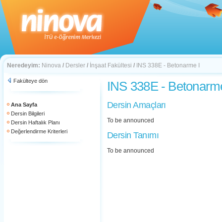
Neredeyim:
Ninova
/
Dersler
/
İnşaat Fakültesi
/
INS 338E - Betonarme I
Fakülteye dön
INS 338E - Betonarme
Dersin Amaçları
Ana Sayfa
Dersin Bilgileri
To be announced
Dersin Haftalık Planı
Değerlendirme Kriterleri
Dersin Tanımı
To be announced