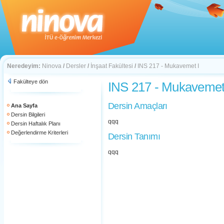
Neredeyim:
Ninova
/
Dersler
/
İnşaat Fakültesi
/
INS 217 - Mukavemet I
Fakülteye dön
INS 217 - Mukavemet
Dersin Amaçları
Ana Sayfa
Dersin Bilgileri
qqq
Dersin Haftalık Planı
Değerlendirme Kriterleri
Dersin Tanımı
qqq