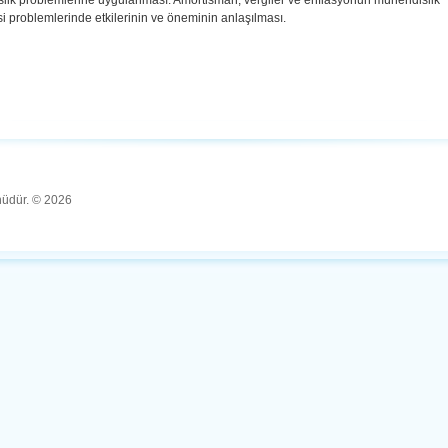
lik problemlerine uygulanması. Amortisman, vergiler ve enflasyonun mühendislik
 problemlerinde etkilerinin ve öneminin anlaşılması.
ünüdür. © 2026