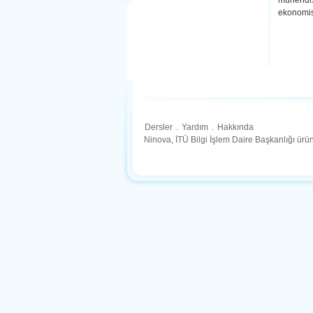
mühendis
ekonomisi
Dersler
.
Yardım
.
Hakkında
Ninova, İTÜ Bilgi İşlem Daire Başkanlığı ür