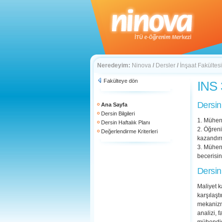
Neredeyim:
Ninova
/
Dersler
/
İnşaat Fakültesi
Fakülteye dön
INS 
Dersin
Ana Sayfa
Dersin Bilgileri
1. Mühen
Dersin Haftalık Planı
2. Öğren
Değerlendirme Kriterleri
kazandır
3. Mühen
becerisi
Dersin
Maliyet k
karşılaşt
mekanizma
analizi, 