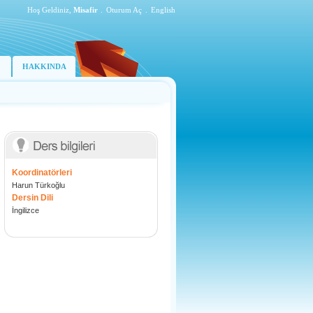
Hoş Geldiniz,
Misafir
.
Oturum Aç
.
English
HAKKINDA
Koordinatörleri
Harun Türkoğlu
Dersin Dili
İngilizce