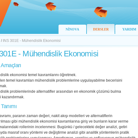
NİNOVA
DERSLER
YARDIM
/
INS 301E - Mühendislik Ekonomisi
301E - Mühendislik Ekonomisi
 Amaçları
dislik ekonomisi temel kavramlarını öğretmek.
ilen temel kavramları mühendislik problemlerine uygulayabilme becerisini
mak.
dislik problemlerinde alternatifler arasından en ekonomik çözümü bulma
ni kazandırmak.
 Tanımı
avramı, paranın zaman değeri, nakit akışı modelleri ve alternatiflerin
ırılması gibi mühendislik ekonomisi kavramlarına giriş ve bunların karar verme
larındaki rollerinin incelenmesi. Bugünkü / gelecekteki değer analizi, getiri
fayda masraf oranı yöntemi ve değiştirme analizi gibi analitik yöntemlerin pratik