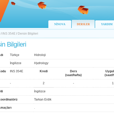
NİNOVA
DERSLER
YARDIM
/
INS 354E
/
Dersin Bilgileri
n Bilgileri
dı
Türkçe
Hidroloji
İngilizce
Hydrology
Kodu
INS 354E
Kredi
Ders
Uygu
(saat/hafta)
(saat/
-
2
-
1
ili
İngilizce
Koordinatörü
Tarkan Erdik
Amaçları
.