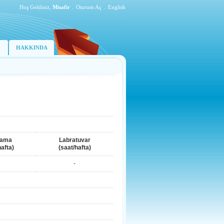
Hoş Geldiniz,
Misafir
.
Oturum Aç
.
English
HAKKINDA
lama
Labratuvar
hafta)
(saat/hafta)
-