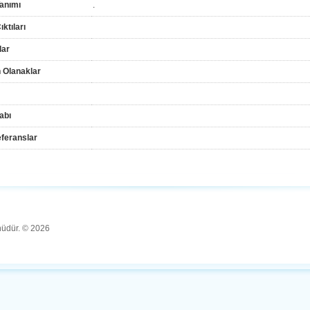
anımı
.
ktıları
lar
 Olanaklar
abı
feranslar
ünüdür. © 2026