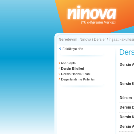
Neredeyim:
Ninova
/
Dersler
/
İnşaat Fakültesi
Fakülteye dön
Dersi
Ana Sayfa
Dersin A
Dersin Bilgileri
Dersin Haftalık Planı
Değerlendirme Kriterleri
Dersin 
Dönem
Dersin D
Dersin 
Dersin 