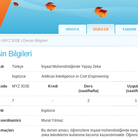
NİNOVA
DERSLER
YARDIM
/
MYZ 303E
/
Dersin Bilgileri
n Bilgileri
dı
Türkçe
İnşaat Mühendisliğinde Yapay Zeka
İngilizce
Artificial Intelligence in Civil Engineering
Kodu
MYZ 303E
Kredi
Ders
Uygu
(saat/hafta)
(saat/h
7
-
2
1
ili
İngilizce
Koordinatörü
Murat Yılmaz
Amaçları
Bu dersin amacı, öğrencilere inşaat mühendisliğinde kar
zeka tekniklerini kullanma becerisi kazandırmaktır. Öğrenci