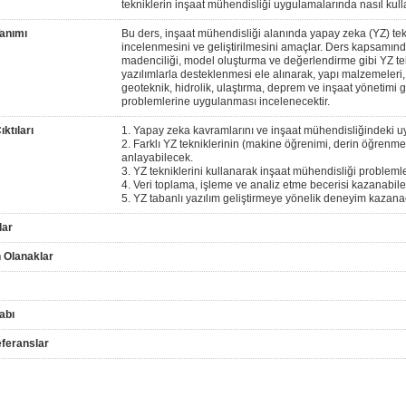
tekniklerin inşaat mühendisliği uygulamalarında nasıl kull
anımı
Bu ders, inşaat mühendisliği alanında yapay zeka (YZ) tek
incelenmesini ve geliştirilmesini amaçlar. Ders kapsamın
madenciliği, model oluşturma ve değerlendirme gibi YZ tekn
yazılımlarla desteklenmesi ele alınarak, yapı malzemeleri,
geoteknik, hidrolik, ulaştırma, deprem ve inşaat yönetimi gi
problemlerine uygulanması incelenecektir.
ktıları
1. Yapay zeka kavramlarını ve inşaat mühendisliğindeki u
2. Farklı YZ tekniklerinin (makine öğrenimi, derin öğrenme,
anlayabilecek.
3. YZ tekniklerini kullanarak inşaat mühendisliği problemle
4. Veri toplama, işleme ve analiz etme becerisi kazanabil
5. YZ tabanlı yazılım geliştirmeye yönelik deneyim kazana
lar
 Olanaklar
abı
feranslar