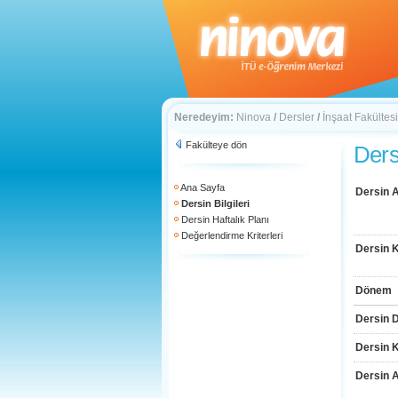
Neredeyim:
Ninova
/
Dersler
/
İnşaat Fakültesi
Fakülteye dön
Dersi
Ana Sayfa
Dersin A
Dersin Bilgileri
Dersin Haftalık Planı
Değerlendirme Kriterleri
Dersin 
Dönem
Dersin D
Dersin 
Dersin 