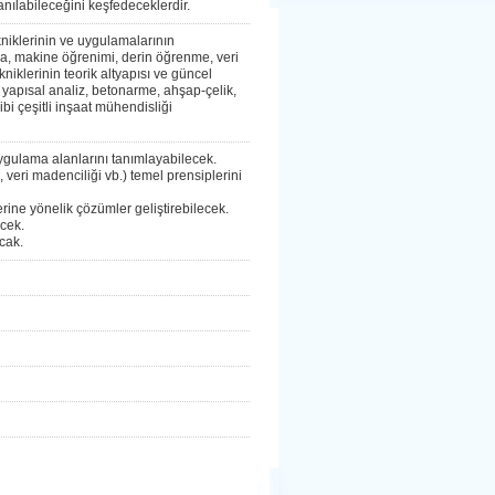
anılabileceğini keşfedeceklerdir.
niklerinin ve uygulamalarının
da, makine öğrenimi, derin öğrenme, veri
iklerinin teorik altyapısı ve güncel
 yapısal analiz, betonarme, ahşap-çelik,
bi çeşitli inşaat mühendisliği
ygulama alanlarını tanımlayabilecek.
 veri madenciliği vb.) temel prensiplerini
rine yönelik çözümler geliştirebilecek.
ecek.
cak.