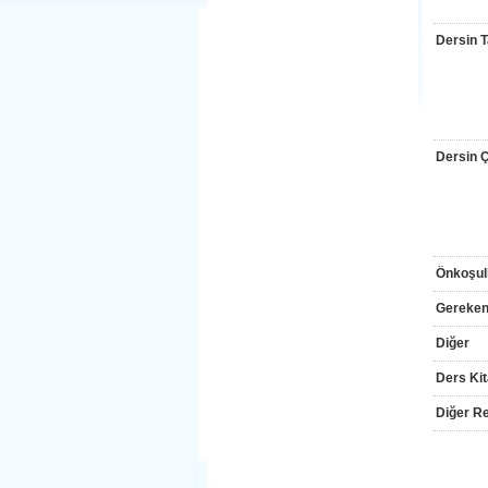
Dersin T
Dersin Çı
Önkoşul
Gereken
Diğer
Ders Kit
Diğer Re