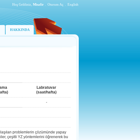
Hoş Geldiniz,
Misafir
.
Oturum Aç
.
English
HAKKINDA
lama
Labratuvar
afta)
(saat/hafta)
-
şılaşılan problemlerin çözümünde yapay
ler, çeşitli YZ yöntemlerini öğrenerek bu