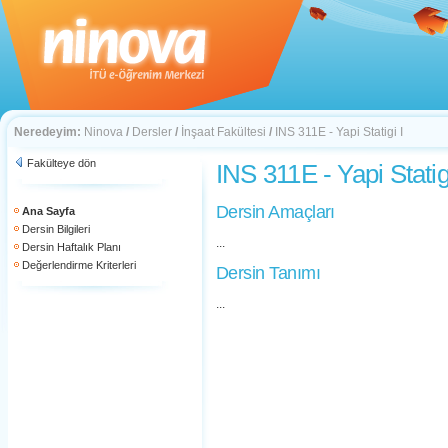
Neredeyim:
Ninova
/
Dersler
/
İnşaat Fakültesi
/
INS 311E - Yapi Statigi I
Fakülteye dön
INS 311E - Yapi Statigi
Dersin Amaçları
Ana Sayfa
Dersin Bilgileri
...
Dersin Haftalık Planı
Değerlendirme Kriterleri
Dersin Tanımı
...