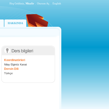
Hoş Geldiniz,
Misafir
.
Oturum Aç
.
English
HAKKINDA
Koordinatörleri
Nilay Elginöz Kanat
Dersin Dili
Türkçe