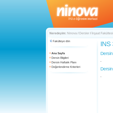
Neredeyim:
Ninova
/
Dersler
/
İnşaat Fakültesi
Fakülteye dön
INS 
Dersin
Ana Sayfa
Dersin Bilgileri
-
Dersin Haftalık Planı
Değerlendirme Kriterleri
Dersin
-