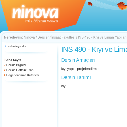
Neredeyim:
Ninova
/
Dersler
/
İnşaat Fakültesi
/
INS 490 - Kıyı ve Liman Yapıları
Fakülteye dön
INS 490 - Kıyı ve Lim
Dersin Amaçları
Ana Sayfa
Dersin Bilgileri
kıyı yapısı projelendirme
Dersin Haftalık Planı
Değerlendirme Kriterleri
Dersin Tanımı
kıyı