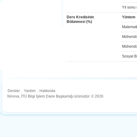
Yıl sonu 
Ders Kredisinin
Yöntem
Bölünmesi (%)
Matemati
Mühendis
Mühendis
Sosyal Bi
Dersler
.
Yardım
.
Hakkında
Ninova, İTÜ Bilgi İşlem Daire Başkanlığı ürünüdür. © 2026