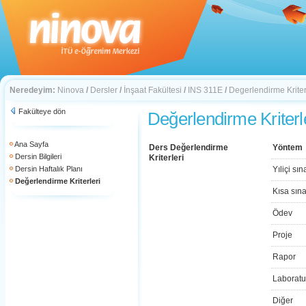
Neredeyim:
Ninova
/
Dersler
/
İnşaat Fakültesi
/
INS 311E
/
Degerlendirme Kriter
Fakülteye dön
Değerlendirme Kriterl
Ana Sayfa
Ders Değerlendirme
Yöntem
Dersin Bilgileri
Kriterleri
Dersin Haftalık Planı
Yıliçi sın
Değerlendirme Kriterleri
Kısa sın
Ödev
Proje
Rapor
Laboratu
Diğer