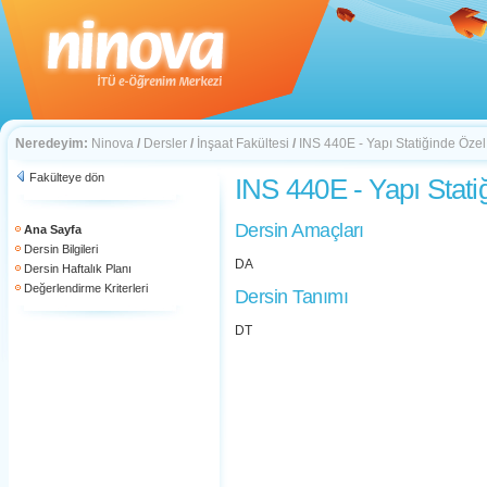
Neredeyim:
Ninova
/
Dersler
/
İnşaat Fakültesi
/
INS 440E - Yapı Statiğinde Öze
Fakülteye dön
INS 440E - Yapı Stati
Dersin Amaçları
Ana Sayfa
Dersin Bilgileri
DA
Dersin Haftalık Planı
Değerlendirme Kriterleri
Dersin Tanımı
DT