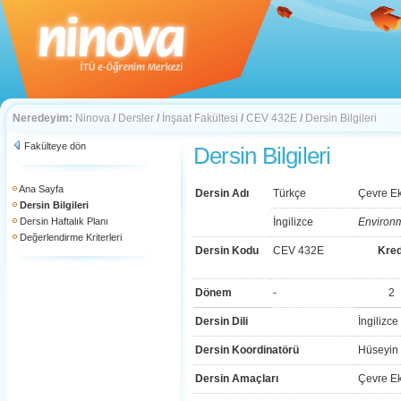
Neredeyim:
Ninova
/
Dersler
/
İnşaat Fakültesi
/
CEV 432E
/
Dersin Bilgileri
Fakülteye dön
Dersin Bilgileri
Ana Sayfa
Dersin Adı
Türkçe
Çevre E
Dersin Bilgileri
Dersin Haftalık Planı
İngilizce
Environ
Değerlendirme Kriterleri
Dersin Kodu
CEV 432E
Kred
Dönem
-
2
Dersin Dili
İngilizce
Dersin Koordinatörü
Hüseyin
Dersin Amaçları
Çevre E