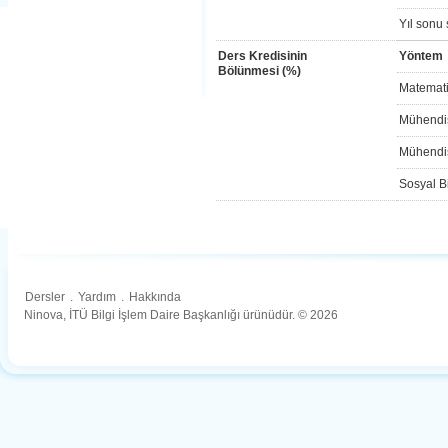
Yıl sonu 
Ders Kredisinin
Yöntem
Bölünmesi (%)
Matemati
Mühendis
Mühendis
Sosyal Bi
Dersler
.
Yardım
.
Hakkında
Ninova, İTÜ Bilgi İşlem Daire Başkanlığı ürünüdür. © 2026