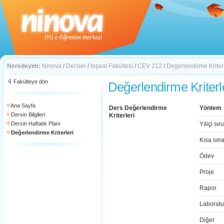
Neredeyim:
Ninova
/
Dersler
/
İnşaat Fakültesi
/
CEV 212
/
Degerlendirme Kriterl
Fakülteye dön
Değerlendirme Kriterl
Ana Sayfa
Ders Değerlendirme
Yöntem
Dersin Bilgileri
Kriterleri
Dersin Haftalık Planı
Yıliçi sın
Değerlendirme Kriterleri
Kısa sın
Ödev
Proje
Rapor
Laboratu
Diğer