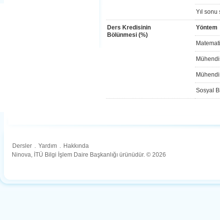
Yıl sonu 
Ders Kredisinin
Yöntem
Bölünmesi (%)
Matemati
Mühendis
Mühendis
Sosyal Bi
Dersler
.
Yardım
.
Hakkında
Ninova, İTÜ Bilgi İşlem Daire Başkanlığı ürünüdür. © 2026