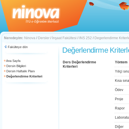
Neredeyim:
Ninova
/
Dersler
/
İnşaat Fakültesi
/
INS 252
/
Degerlendirme Kriterl
Fakülteye dön
Değerlendirme Kriterl
Ana Sayfa
Ders Değerlendirme
Yöntem
Dersin Bilgileri
Kriterleri
Dersin Haftalık Planı
Yıliçi sın
Değerlendirme Kriterleri
Kısa sın
Ödev
Proje
Rapor
Laboratu
Diğer