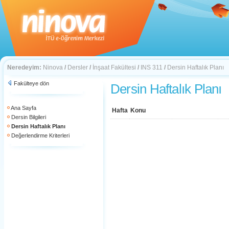
Neredeyim:
Ninova
/
Dersler
/
İnşaat Fakültesi
/
INS 311
/
Dersin Haftalık Planı
Fakülteye dön
Dersin Haftalık Planı
Ana Sayfa
Hafta
Konu
Dersin Bilgileri
Dersin Haftalık Planı
Değerlendirme Kriterleri