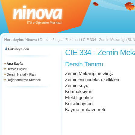
Neredeyim:
Ninova
/
Dersler
/
İnşaat Fakültesi
/
CIE 334 - Zemin Mekanigi (SU
Fakülteye dön
CIE 334 - Zemin Mek
Dersin Tanımı
Ana Sayfa
Dersin Bilgileri
Zemin Mekaniğine Giriş:
Dersin Haftalık Planı
Zeminlerin indeks özellikleri
Değerlendirme Kriterleri
Zemin suyu
Kompaksiyon
Efektif gerilme
Kolsolidayson
Kayma mukavemeti