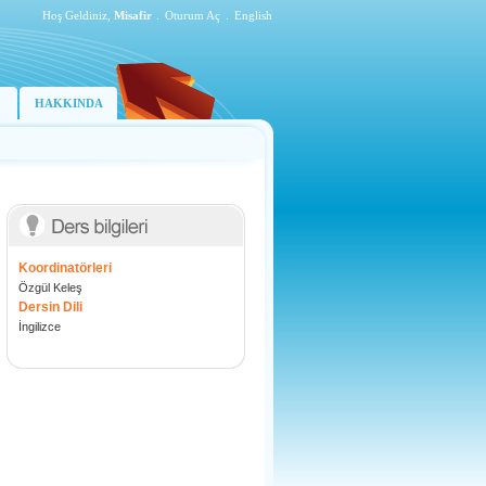
Hoş Geldiniz,
Misafir
.
Oturum Aç
.
English
HAKKINDA
Koordinatörleri
Özgül Keleş
Dersin Dili
İngilizce