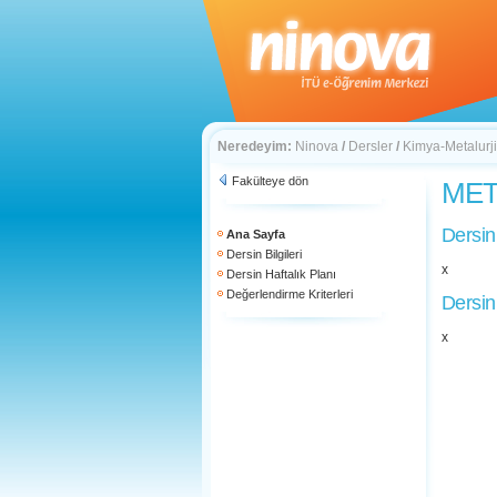
Neredeyim:
Ninova
/
Dersler
/
Kimya-Metalurji
Fakülteye dön
MET 
Dersin
Ana Sayfa
Dersin Bilgileri
x
Dersin Haftalık Planı
Değerlendirme Kriterleri
Dersin
x