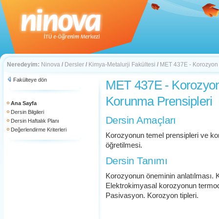
Neredeyim:
Ninova
/
Dersler
/
Kimya-Metalurji Fakültesi
/
MET 437E - Korozyon 
Fakülteye dön
MET 437E - Korozyo
Korunma Prensipleri
Ana Sayfa
Dersin Bilgileri
Dersin Amaçları
Dersin Haftalık Planı
Değerlendirme Kriterleri
Korozyonun temel prensipleri ve k
öğretilmesi.
Dersin Tanımı
Korozyonun öneminin anlatılması. K
Elektrokimyasal korozyonun termodi
Pasivasyon. Korozyon tipleri.