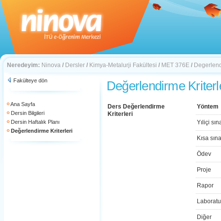
Neredeyim:
Ninova
/
Dersler
/
Kimya-Metalurji Fakültesi
/
MET 376E
/
Degerlendi
Fakülteye dön
Değerlendirme Kriterl
Ana Sayfa
Ders Değerlendirme
Yöntem
Dersin Bilgileri
Kriterleri
Dersin Haftalık Planı
Yıliçi sın
Değerlendirme Kriterleri
Kısa sın
Ödev
Proje
Rapor
Laboratu
Diğer