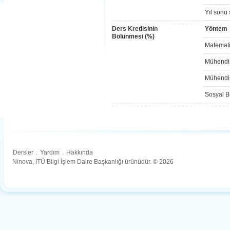
Yıl sonu 
Ders Kredisinin
Yöntem
Bölünmesi (%)
Matemati
Mühendis
Mühendis
Sosyal Bi
Dersler
.
Yardım
.
Hakkında
Ninova, İTÜ Bilgi İşlem Daire Başkanlığı ürünüdür. © 2026