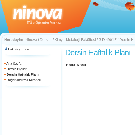
Neredeyim:
Ninova
/
Dersler
/
Kimya-Metalurji Fakültesi
/
GID 4901E
/
Dersin Ha
Fakülteye dön
Dersin Haftalık Planı
Ana Sayfa
Hafta
Konu
Dersin Bilgileri
Dersin Haftalık Planı
Değerlendirme Kriterleri