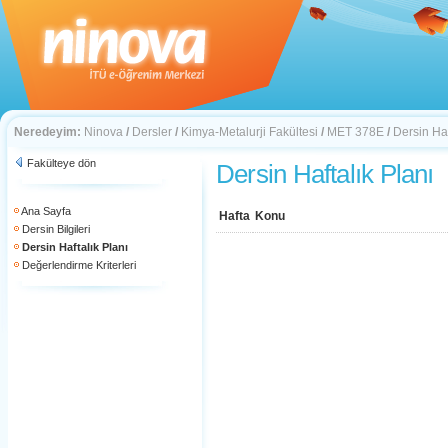
Neredeyim:
Ninova
/
Dersler
/
Kimya-Metalurji Fakültesi
/
MET 378E
/
Dersin Haf
Fakülteye dön
Dersin Haftalık Planı
Ana Sayfa
Hafta
Konu
Dersin Bilgileri
Dersin Haftalık Planı
Değerlendirme Kriterleri