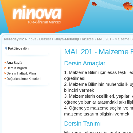
Neredeyim:
Ninova
/
Dersler
/
Kimya-Metalurji Fakültesi
/
MAL 201 - Malzeme Bi
Fakülteye dön
MAL 201 - Malzeme B
Dersin Amaçları
Ana Sayfa
Dersin Bilgileri
1. Malzeme Bilimi için esas teşkil ed
Dersin Haftalık Planı
öğretilmesi
Değerlendirme Kriterleri
2. Malzeme Biliminin mühendislik uy
bilincini vermek
3. Malzemelerin özellikleri, yapılar
öğrenciye bunlar arasındaki sıkı ili
4. Öğrenciye malzeme seçimi ve mal
malzeme tasarım bilgisini vermek
Dersin Tanımı
Malzeme bilimine giriş, malzeme mü