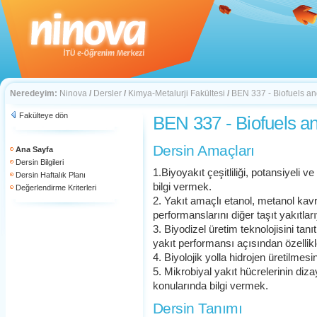
Neredeyim:
Ninova
/
Dersler
/
Kimya-Metalurji Fakültesi
/
BEN 337 - Biofuels a
Fakülteye dön
BEN 337 - Biofuels a
Dersin Amaçları
Ana Sayfa
Dersin Bilgileri
1.Biyoyakıt çeşitliliği, potansiyeli 
Dersin Haftalık Planı
bilgi vermek.
Değerlendirme Kriterleri
2. Yakıt amaçlı etanol, metanol kavr
performanslarını diğer taşıt yakıtlar
3. Biyodizel üretim teknolojisini ta
yakıt performansı açısından özellikl
4. Biyolojik yolla hidrojen üretilmesi
5. Mikrobiyal yakıt hücrelerinin dizay
konularında bilgi vermek.
Dersin Tanımı