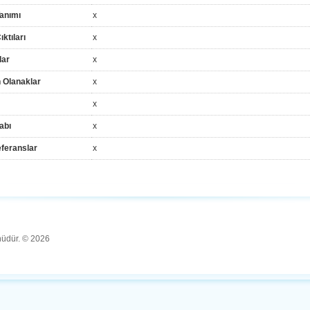
anımı
x
ktıları
x
lar
x
 Olanaklar
x
x
abı
x
feranslar
x
ünüdür. © 2026