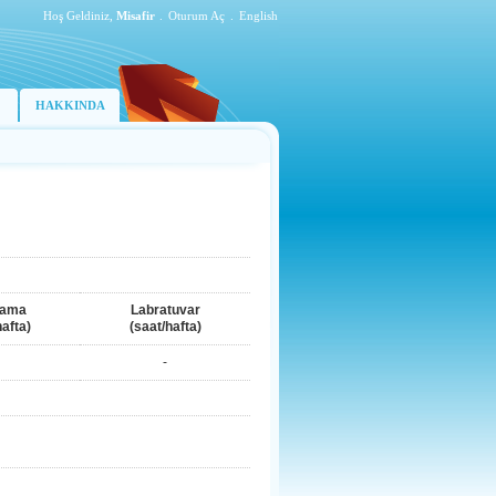
Hoş Geldiniz,
Misafir
.
Oturum Aç
.
English
HAKKINDA
lama
Labratuvar
hafta)
(saat/hafta)
-