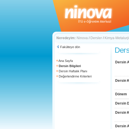
Neredeyim:
Ninova
/
Dersler
/
Kimya-Metalurji
Fakülteye dön
Dersi
Ana Sayfa
Dersin A
Dersin Bilgileri
Dersin Haftalık Planı
Değerlendirme Kriterleri
Dersin 
Dönem
Dersin D
Dersin 
Dersin 