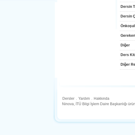
Dersin T
Dersin Çı
Önkoşul
Gereken
Diğer
Ders Kit
Diğer Re
Dersler
.
Yardım
.
Hakkında
Ninova, İTÜ Bilgi İşlem Daire Başkanlığı ür