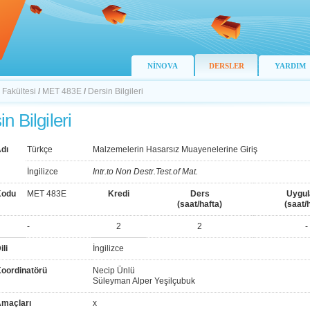
NİNOVA
DERSLER
YARDIM
 Fakültesi
/
MET 483E
/
Dersin Bilgileri
n Bilgileri
dı
Türkçe
Malzemelerin Hasarsız Muayenelerine Giriş
İngilizce
Intr.to Non Destr.Test.of Mat.
Kodu
MET 483E
Kredi
Ders
Uygu
(saat/hafta)
(saat/
-
2
2
-
ili
İngilizce
Koordinatörü
Necip Ünlü
Süleyman Alper Yeşilçubuk
Amaçları
x