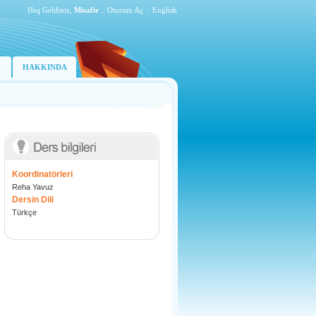
Hoş Geldiniz,
Misafir
.
Oturum Aç
.
English
HAKKINDA
Koordinatörleri
Reha Yavuz
Dersin Dili
Türkçe