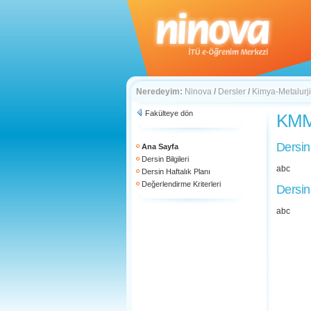
Neredeyim:
Ninova
/
Dersler
/
Kimya-Metalurji
Fakülteye dön
KMM 
Dersin
Ana Sayfa
Dersin Bilgileri
abc
Dersin Haftalık Planı
Değerlendirme Kriterleri
Dersin
abc