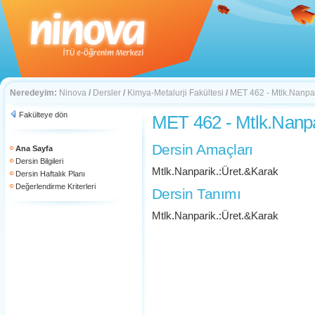
Neredeyim:
Ninova
/
Dersler
/
Kimya-Metalurji Fakültesi
/
MET 462 - Mtlk.Nanpar
Fakülteye dön
MET 462 - Mtlk.Nanpa
Dersin Amaçları
Ana Sayfa
Dersin Bilgileri
Mtlk.Nanparik.:Üret.&Karak
Dersin Haftalık Planı
Değerlendirme Kriterleri
Dersin Tanımı
Mtlk.Nanparik.:Üret.&Karak