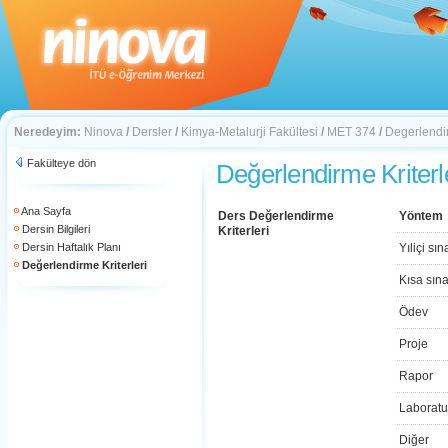
Neredeyim:
Ninova
/
Dersler
/
Kimya-Metalurji Fakültesi
/
MET 374
/
Degerlendir
Fakülteye dön
Değerlendirme Kriterl
Ana Sayfa
Ders Değerlendirme
Yöntem
Dersin Bilgileri
Kriterleri
Dersin Haftalık Planı
Yıliçi sın
Değerlendirme Kriterleri
Kısa sın
Ödev
Proje
Rapor
Laboratu
Diğer