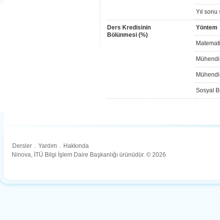
Yıl sonu 
Ders Kredisinin
Yöntem
Bölünmesi (%)
Matemati
Mühendis
Mühendis
Sosyal Bi
Dersler
.
Yardım
.
Hakkında
Ninova, İTÜ Bilgi İşlem Daire Başkanlığı ürünüdür. © 2026