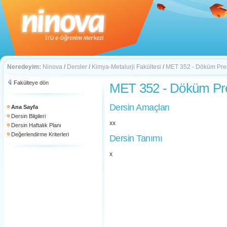
Neredeyim:
Ninova
/
Dersler
/
Kimya-Metalurji Fakültesi
/
MET 352 - Döküm Pren
Fakülteye dön
MET 352 - Döküm Pren
Dersin Amaçları
Ana Sayfa
Dersin Bilgileri
xx
Dersin Haftalık Planı
Değerlendirme Kriterleri
Dersin Tanımı
x