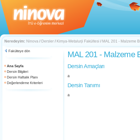
Neredeyim:
Ninova
/
Dersler
/
Kimya-Metalurji Fakültesi
/
MAL 201 - Malzeme Bi
Fakülteye dön
MAL 201 - Malzeme B
Dersin Amaçları
Ana Sayfa
Dersin Bilgileri
a
Dersin Haftalık Planı
Değerlendirme Kriterleri
Dersin Tanımı
a