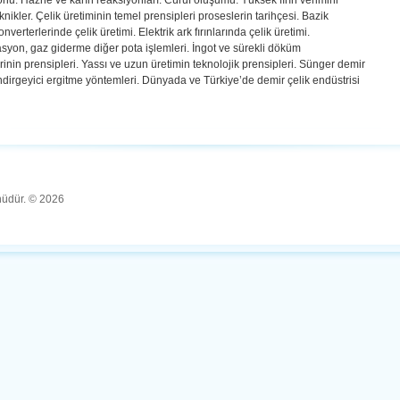
nu. Hazne ve karın reaksiyonları. Cüruf oluşumu. Yüksek fırın verimini
teknikler. Çelik üretiminin temel prensipleri proseslerin tarihçesi. Bazik
nverterlerinde çelik üretimi. Elektrik ark fırınlarında çelik üretimi.
yon, gaz giderme diğer pota işlemleri. İngot ve sürekli döküm
inin prensipleri. Yassı ve uzun üretimin teknolojik prensipleri. Sünger demir
indirgeyici ergitme yöntemleri. Dünyada ve Türkiye’de demir çelik endüstrisi
ünüdür. © 2026