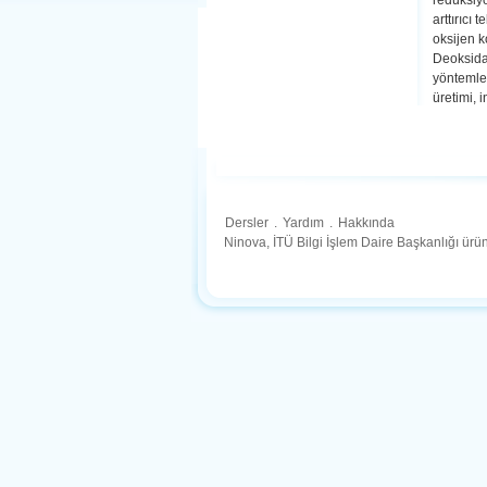
redüksiyo
arttırıcı 
oksijen ko
Deoksidas
yöntemler
üretimi, 
Dersler
.
Yardım
.
Hakkında
Ninova, İTÜ Bilgi İşlem Daire Başkanlığı ür