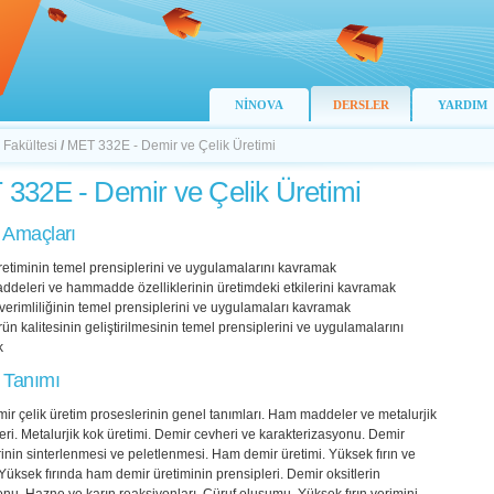
NİNOVA
DERSLER
YARDIM
 Fakültesi
/
MET 332E - Demir ve Çelik Üretimi
332E - Demir ve Çelik Üretimi
 Amaçları
retiminin temel prensiplerini ve uygulamalarını kavramak
deleri ve hammadde özelliklerinin üretimdeki etkilerini kavramak
verimliliğinin temel prensiplerini ve uygulamaları kavramak
rün kalitesinin geliştirilmesinin temel prensiplerini ve uygulamalarını
k
 Tanımı
mir çelik üretim proseslerinin genel tanımları. Ham maddeler ve metalurjik
eri. Metalurjik kok üretimi. Demir cevheri ve karakterizasyonu. Demir
inin sinterlenmesi ve peletlenmesi. Ham demir üretimi. Yüksek fırın ve
. Yüksek fırında ham demir üretiminin prensipleri. Demir oksitlerin