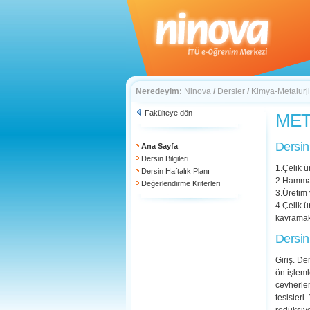
Neredeyim:
Ninova
/
Dersler
/
Kimya-Metalurji
Fakülteye dön
MET 
Dersin
Ana Sayfa
Dersin Bilgileri
1.Çelik ü
Dersin Haftalık Planı
2.Hammad
Değerlendirme Kriterleri
3.Üretim 
4.Çelik ü
kavrama
Dersin
Giriş. De
ön işleml
cevherler
tesisleri