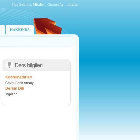
Hoş Geldiniz,
Misafir
.
Oturum Aç
.
English
HAKKINDA
Koordinatörleri
Cevat Fahir Arısoy
Dersin Dili
İngilizce