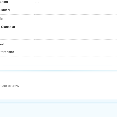
anımı
.....
ktıları
lar
 Olanaklar
abı
feranslar
ünüdür. © 2026