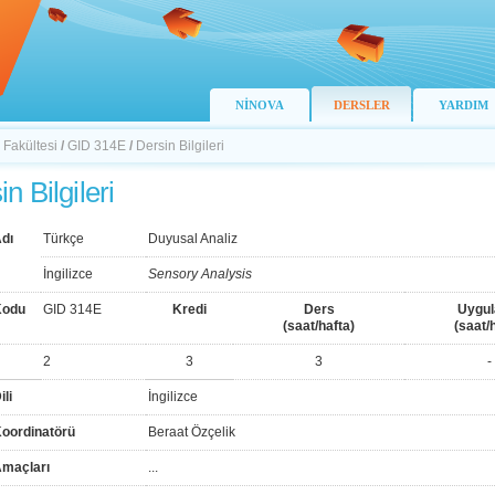
NİNOVA
DERSLER
YARDIM
 Fakültesi
/
GID 314E
/
Dersin Bilgileri
n Bilgileri
dı
Türkçe
Duyusal Analiz
İngilizce
Sensory Analysis
Kodu
GID 314E
Kredi
Ders
Uygu
(saat/hafta)
(saat/
2
3
3
-
ili
İngilizce
Koordinatörü
Beraat Özçelik
Amaçları
...