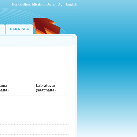
Hoş Geldiniz,
Misafir
.
Oturum Aç
.
English
HAKKINDA
lama
Labratuvar
hafta)
(saat/hafta)
-