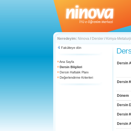
Neredeyim:
Ninova
/
Dersler
/
Kimya-Metalurji
Fakülteye dön
Dersi
Ana Sayfa
Dersin A
Dersin Bilgileri
Dersin Haftalık Planı
Değerlendirme Kriterleri
Dersin 
Dönem
Dersin D
Dersin 
Dersin 