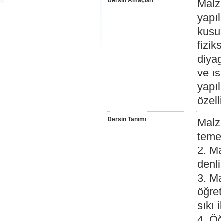
Dersin Amaçları
Malz
yapıl
kusu
fizik
diyag
ve ı
yapıl
özell
Dersin Tanımı
Malze
temel
2. M
denli
3. Ma
öğre
sıkı 
4. Ö