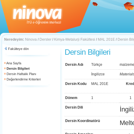
Neredeyim:
Ninova
/
Dersler
/
Kimya-Metalurji Fakültesi
/
MAL 201E
/
Dersin Bilg
Fakülteye dön
Dersin Bilgileri
Ana Sayfa
Dersin Adı
Türkçe
malzeme 
Dersin Bilgileri
Dersin Haftalık Planı
İngilizce
Material
Değerlendirme Kriterleri
Dersin Kodu
MAL 201E
Kred
Dönem
1
1
Dersin Dili
İngil
Dersin Koordinatörü
Melt