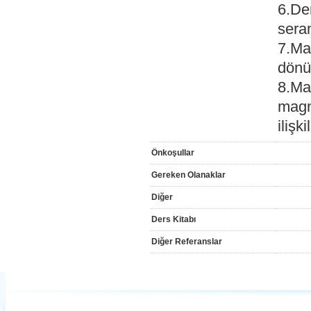
6.Dem
seram
7.Ma
dönü
8.Mal
magne
ilişk
Önkoşullar
Gereken Olanaklar
Diğer
Ders Kitabı
Diğer Referanslar