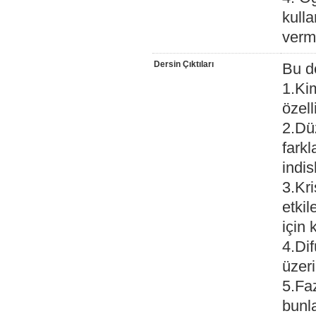
kull
verm
Dersin Çıktıları
Bu de
1.Ki
özell
2.Düz
farkl
indis
3.Kri
etkil
için 
4.Di
üzeri
5.Fa
bunla