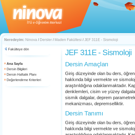
Neredeyim:
Ninova
/
Dersler
/
Maden Fakültesi
/
JEF 311E - Sismoloji
Fakülteye dön
JEF 311E - Sismoloji
Dersin Amaçları
Ana Sayfa
Dersin Bilgileri
Giriş düzeyinde olan bu ders, öğren
Dersin Haftalık Planı
hakkında bilgi vermekte ve sismoloji
Değerlendirme Kriterleri
araştırıldığına odaklanmaktadır. K
denklemleri, cisim ve yüzey dalgalar
sismik dalgalar, deprem parametrel
mekanizması, depremselliktir.
Dersin Tanımı
Giriş düzeyinde olan bu ders, öğren
hakkında bilgi vermekte ve sismoloji
araştırıldığına odaklanmaktadır. K