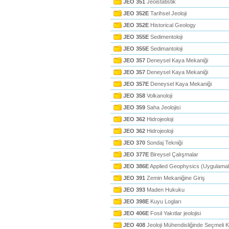
JEO 351
Jeoistatistik
JEO 352E
Tarihsel Jeoloji
JEO 352E
Historical Geology
JEO 355E
Sedimentoloji
JEO 355E
Sedimantoloji
JEO 357
Deneysel Kaya Mekaniği
JEO 357
Deneysel Kaya Mekaniği
JEO 357E
Deneysel Kaya Mekaniği
JEO 358
Volkanoloji
JEO 359
Saha Jeolojisi
JEO 362
Hidrojeoloji
JEO 362
Hidrojeoloji
JEO 370
Sondaj Tekniği
JEO 377E
Bireysel Çalışmalar
JEO 386E
Applied Geophysics (Uygulamalı
JEO 391
Zemin Mekaniğine Giriş
JEO 393
Maden Hukuku
JEO 398E
Kuyu Logları
JEO 406E
Fosil Yakıtlar jeolojisi
JEO 408
Jeoloji Mühendisliğinde Seçmeli 