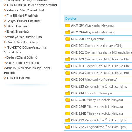
Türk Musikisi Devlet Konservatuarı
Yabancı Diller Yüksekokulu
Fen Bilimleri Enstitüsü
Dersler
Sosyal Bilimler Enstitüsü
AKM 204
Akışkanlar Mekaniği
Bilişim Enstitüsü
Enerji Enstitüsü
AKM 204
Akışkanlar Mekaniği
Avrasya Yer Bilimleri Ens.
CHZ 000
Tez Çalışması
Güzel Sanatlar Bölümü
CHZ 101
Cevher Hazırlamaya Giriş
İTÜ-KKTC Eğitim-Araştırma
Yerleşkeleri
CHZ 101
Cevher Hazırlama Mühendisliğine
Beden Eğitimi Bölümü
CHZ 103
Cevher Haz. Müh. Giriş ve Etik
Afet Yönetimi Enstitüsü
CHZ 103
Cevher Haz. Müh. Giriş ve Etik
Atatürk İlkeleri ve İnkılap Tarihi
Bölümü
CHZ 103
Cevher Haz. Müh. Giriş ve Etik
Türk Dili Bölümü
CHZ 104
Mineraloji ve Petrografi
CHZ 213
Zenginlstirme Önc.Haz. İşlml.
CHZ 214
Tanecik Teknolojisi
CHZ 224E
Yüzey ve Kolloid Kimyası
CHZ 224E
Yüzey ve Kolloid Kimyası
CHZ 224E
Yüzey ve Kolloid Kimyası
CHZ 232
Zenginlstirme Önc.Haz. İşlml.
CHZ 232
Zenginlstirme Önc.Haz. İşlml.