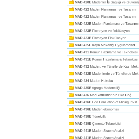
MAD 420E
Madenler İş Sağlığı ve Güvenli
MAD 422
Maden Planlaması ve Tasarımı
MAD 422
Maden Planlaması ve Tasarımı
MAD 422E
Maden Planlaması ve Tasarımı
MAD 423E
Flotasyon ve flokülasyon
MAD 423E
Flotasyon Flokülasyon
MAD 425E
Kaya Mekaniği Uygulamaları
MAD 431
Kömür Hazırlama ve Teknolojisi
MAD 431E
Kömür Hazırlama & Teknolojisi
MAD 432
Maden. ve Tünellerde Kazı Mek.
MAD 432E
Madenlerde ve Tünellerde Mek
MAD 434
Maden Hukuku
MAD 435E
Agrega Madenciliği
MAD 436
Mad Yatırımlarının Eko Değ
MAD 436E
Eco.Evaluation of Mining Invst
MAD 436E
Maden ekonomisi
MAD 438E
Tünelcilik
MAD 439E
Çimento Teknolojisi
MAD 441E
Maden Sistem Analizi
MAD 441E
Maden Sistem Analizi