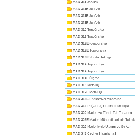
MAD 311
Jeofizik
MAD 311E
Jeofizik
MAD 311E
Jeofizik
MAD 311E
Jeofizik
MAD 312
Topoğrafya
MAD 312
Topoğrafya
MAD 312E
toğpoğrafya
MAD 312E
Topografya
MAD 313E
Sondaj Tekniği
MAD 314
Topoğrafya
MAD 314
Topoğrafya
MAD 314E
Ölçme
MAD 315
Metalurji
MAD 317E
Metalurji
MAD 318E
Endüstriyel Mineraller
MAD 319
Doğal Taş Üretim Teknolojisi
MAD 322
Maden ve Tünel. Tah.Tasarımı
MAD 323E
Maden Mühendisleri için Teknik
MAD 327
Madenlerde Ulaşım ve Su Atımı
MAD 341
Cevher Hazırlama I