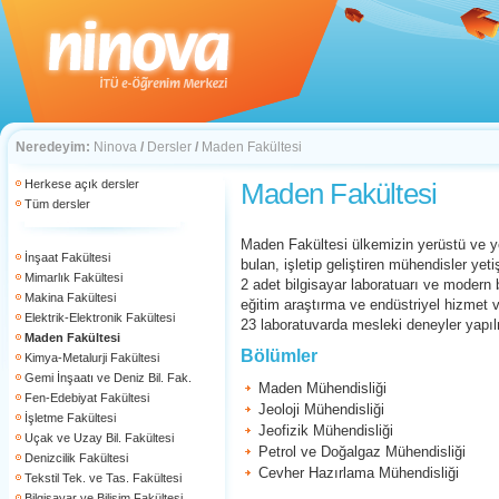
Neredeyim:
Ninova
/
Dersler
/
Maden Fakültesi
Herkese açık dersler
Maden Fakültesi
Tüm dersler
Maden Fakültesi ülkemizin yerüstü ve yer
İnşaat Fakültesi
bulan, işletip geliştiren mühendisler yet
Mimarlık Fakültesi
2 adet bilgisayar laboratuarı ve modern 
Makina Fakültesi
eğitim araştırma ve endüstriyel hizmet 
Elektrik-Elektronik Fakültesi
23 laboratuvarda mesleki deneyler yapıl
Maden Fakültesi
Bölümler
Kimya-Metalurji Fakültesi
Gemi İnşaatı ve Deniz Bil. Fak.
Maden Mühendisliği
Fen-Edebiyat Fakültesi
Jeoloji Mühendisliği
İşletme Fakültesi
Jeofizik Mühendisliği
Uçak ve Uzay Bil. Fakültesi
Petrol ve Doğalgaz Mühendisliği
Denizcilik Fakültesi
Cevher Hazırlama Mühendisliği
Tekstil Tek. ve Tas. Fakültesi
Bilgisayar ve Bilişim Fakültesi