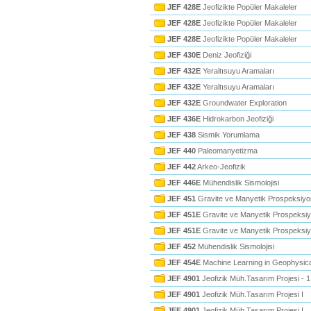
JEF 428E
Jeofizikte Popüler Makaleler
JEF 428E
Jeofizikte Popüler Makaleler
JEF 428E
Jeofizikte Popüler Makaleler
JEF 430E
Deniz Jeofiziği
JEF 432E
Yeraltısuyu Aramaları
JEF 432E
Yeraltısuyu Aramaları
JEF 432E
Groundwater Exploration
JEF 436E
Hidrokarbon Jeofiziği
JEF 438
Sismik Yorumlama
JEF 440
Paleomanyetizma
JEF 442
Arkeo-Jeofizik
JEF 446E
Mühendislik Sismolojisi
JEF 451
Gravite ve Manyetik Prospeksiyo
JEF 451E
Gravite ve Manyetik Prospeksi
JEF 451E
Gravite ve Manyetik Prospeksi
JEF 452
Mühendislik Sismolojisi
JEF 454E
Machine Learning in Geophysica
JEF 4901
Jeofizik Müh.Tasarım Projesi - 1
JEF 4901
Jeofizik Müh.Tasarım Projesi I
JEF 4901
Jeofizik Müh.Tasarım Projesi I