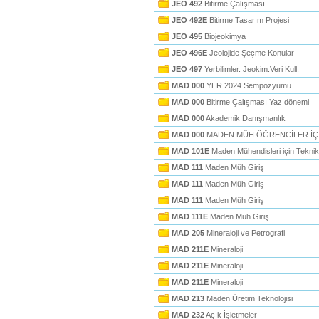
JEO 492
Bitirme Çalışması
JEO 492E
Bitirme Tasarım Projesi
JEO 495
Biojeokimya
JEO 496E
Jeolojide Şeçme Konular
JEO 497
Yerbilimler. Jeokim.Veri Kull.
MAD 000
YER 2024 Sempozyumu
MAD 000
Bitirme Çalışması Yaz dönemi
MAD 000
Akademik Danışmanlık
MAD 000
MADEN MÜH ÖĞRENCİLER İÇİ
MAD 101E
Maden Mühendisleri için Teknik
MAD 111
Maden Müh Giriş
MAD 111
Maden Müh Giriş
MAD 111
Maden Müh Giriş
MAD 111E
Maden Müh Giriş
MAD 205
Mineraloji ve Petrografi
MAD 211E
Mineraloji
MAD 211E
Mineraloji
MAD 211E
Mineraloji
MAD 213
Maden Üretim Teknolojisi
MAD 232
Açık İşletmeler