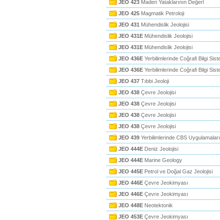
JEO 423
Maden Yataklarının Değerl
JEO 425
Magmatik Petroloji
JEO 431
Mühendislik Jeolojisi
JEO 431E
Mühendislik Jeolojisi
JEO 431E
Mühendislik Jeolojisi
JEO 436E
Yerbilimlerinde Coğrafi Bilgi Sist
JEO 436E
Yerbilimlerinde Coğrafi Bilgi Sist
JEO 437
Tıbbi Jeoloji
JEO 438
Çevre Jeolojisi
JEO 438
Çevre Jeolojisi
JEO 438
Çevre Jeolojisi
JEO 438
Çevre Jeolojisi
JEO 439
Yerbilimlerinde CBS Uygulamaları
JEO 444E
Deniz Jeolojisi
JEO 444E
Marine Geology
JEO 445E
Petrol ve Doğal Gaz Jeolojisi
JEO 446E
Çevre Jeokimyası
JEO 446E
Çevre Jeokimyası
JEO 448E
Neotektonik
JEO 453E
Çevre Jeokimyası