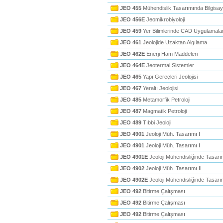
JEO 455
Mühendislik Tasarımında Bilgisa
JEO 456E
Jeomikrobiyoloji
JEO 459
Yer Bilimlerinde CAD Uygulamalar
JEO 461
Jeolojide Uzaktan Algılama
JEO 462E
Enerji Ham Maddeleri
JEO 464E
Jeotermal Sistemler
JEO 465
Yapı Gereçleri Jeolojisi
JEO 467
Yeraltı Jeolojisi
JEO 485
Metamorfik Petroloji
JEO 487
Magmatik Petroloji
JEO 489
Tıbbi Jeoloji
JEO 4901
Jeoloji Müh. Tasarımı I
JEO 4901
Jeoloji Müh. Tasarımı I
JEO 4901E
Jeoloji Mühendisliğinde Tasarı
JEO 4902
Jeoloji Müh. Tasarımı II
JEO 4902E
Jeoloji Mühendisliğinde Tasarım
JEO 492
Bitirme Çalışması
JEO 492
Bitirme Çalışması
JEO 492
Bitirme Çalışması