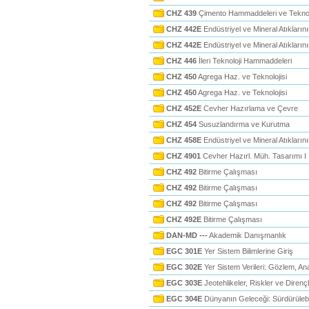
CHZ 439
Çimento Hammaddeleri ve Teknolo
CHZ 442E
Endüstriyel ve Mineral Atıklarını
CHZ 442E
Endüstriyel ve Mineral Atıklarının
CHZ 446
İleri Teknoloji Hammaddeleri
CHZ 450
Agrega Haz. ve Teknolojisi
CHZ 450
Agrega Haz. ve Teknolojisi
CHZ 452E
Cevher Hazırlama ve Çevre
CHZ 454
Susuzlandırma ve Kurutma
CHZ 458E
Endüstriyel ve Mineral Atıklarını
CHZ 4901
Cevher Hazırl. Müh. Tasarımı I
CHZ 492
Bitirme Çalışması
CHZ 492
Bitirme Çalışması
CHZ 492
Bitirme Çalışması
CHZ 492E
Bitirme Çalışması
DAN-MD ---
Akademik Danışmanlık
EGC 301E
Yer Sistem Bilimlerine Giriş
EGC 302E
Yer Sistem Verileri: Gözlem, Ana
EGC 303E
Jeotehlikeler, Riskler ve Dirençli
EGC 304E
Dünyanın Geleceği: Sürdürülebilir