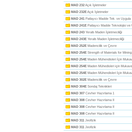
MAD 232
Açık İşletmeler
MAD 232E
Açık İşletmeler
MAD 241
Patlayıcı Madde Tek. ve Uygula
MAD 241E
Patlayıcı Madde Teknolojisi ve
MAD 243
Yeraltı Maden İşletmeciliği
MAD 243E
Yeraltı Maden İşletmeciliği
MAD 252E
Madencilik ve Çevre
MAD 254E
Strength of Materials for Minin
MAD 254E
Maden Mühendisleri İçin Muka
MAD 254E
Maden Mühedisleri için Mukav
MAD 254E
Maden Mühendisleri İçin Muka
MAD 302E
Madencilik ve Çevre
MAD 304E
Sondaj Teknikleri
MAD 307
Cevher Hazırlama 1
MAD 308
Cevher Hazırlama II
MAD 308
Cevher Hazırlama II
MAD 308
Cevher Hazırlama II
MAD 311
Jeofizik
MAD 311
Jeofizik