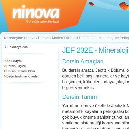
Neredeyim:
Ninova
/
Dersler
/
Maden Fakültesi
/
JEF 232E - Mineraloji ve Petrog
Fakülteye dön
JEF 232E - Mineraloji
Dersin Amaçları
Ana Sayfa
Dersin Bilgileri
Bu dersin amacı, Jeofizik Bölümü ö
Dersin Haftalık Planı
görülen belli başlı mineraller ve kay
Değerlendirme Kriterleri
bileşimleri, kökenleri, ortaya çıkı
bilgiler vermektir.
Dersin Tanımı
Yerbilimcilerin ve özellikle Jeofizi
metamorfik kayaların petrografisi ko
çok büyük öneme sahiptir çünkü anc
sınıflama sistematiği konusuna bilme
terminolojiyi ve bu materyallerin je